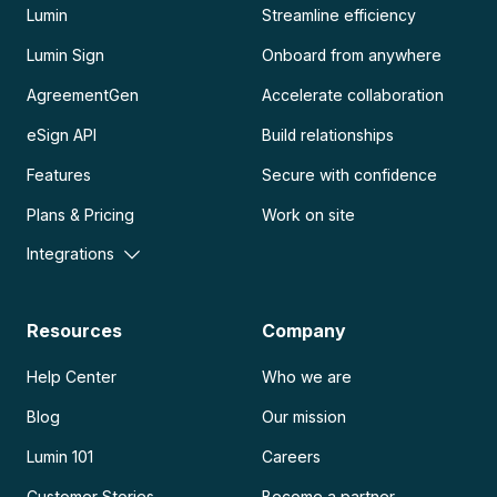
Lumin
Streamline efficiency
Lumin Sign
Onboard from anywhere
AgreementGen
Accelerate collaboration
eSign API
Build relationships
Features
Secure with confidence
Plans & Pricing
Work on site
Integrations
Resources
Company
Help Center
Who we are
Blog
Our mission
Lumin 101
Careers
Customer Stories
Become a partner