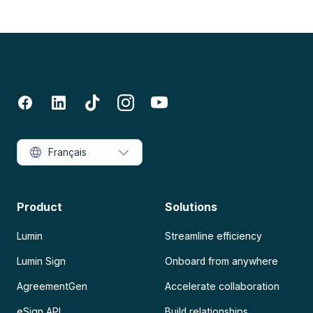
Français
Product
Solutions
Lumin
Streamline efficiency
Lumin Sign
Onboard from anywhere
AgreementGen
Accelerate collaboration
eSign API
Build relationships