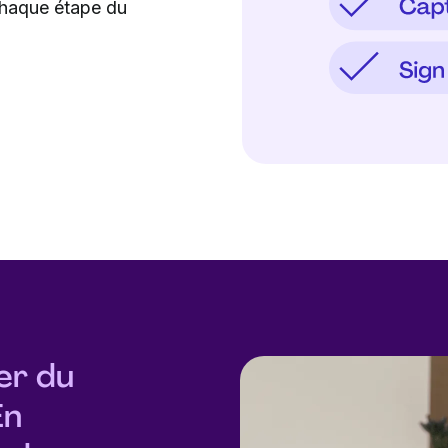
chaque étape du
er du
En