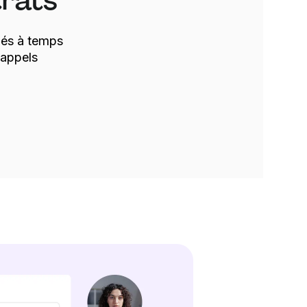
trats
gnés à temps
rappels