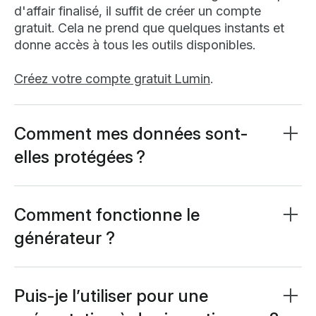
d'affair finalisé, il suffit de créer un compte
gratuit. Cela ne prend que quelques instants et
donne accès à tous les outils disponibles.
Créez votre compte gratuit Lumin
.
Comment mes données sont-
elles protégées ?
La confidentialité et la sécurité de vos données
sont essentielles. Toutes vos informations sont
chiffrées avec la norme AES 256 et stockées en
Comment fonctionne le
base de données sécurisée de niveau entreprise.
générateur ?
Les données saisies ne servent pas à entraîner le
Ce générateur s’appuie sur une IA avancée qui
modèle IA : elles sont uniquement utilisées pour
crée un plan d'affair personnalisé à partir de vos
créer votre plan d'affair.
réponses. À travers une interface guidée sous
Puis-je l’utiliser pour une
forme de chat, vous répondez à des questions
En savoir plus sur la
sécurité chez Lumin
ou lire