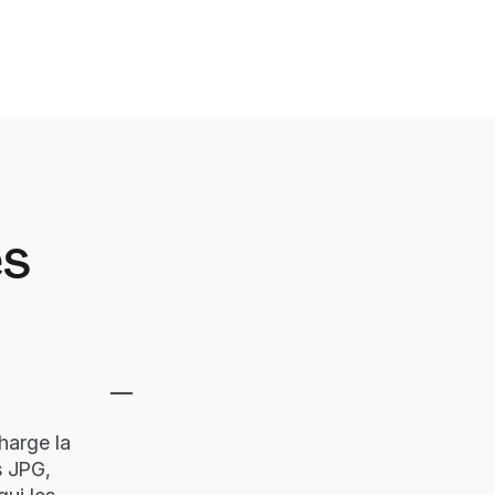
es
harge la
s JPG,