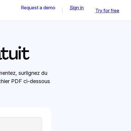
Request a demo
Sign in
Try for free
tuit
entez, surlignez du
ichier PDF ci-dessous