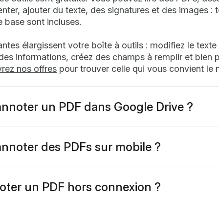
er, ajouter du texte, des signatures et des images : 
e base sont incluses.
ntes élargissent votre boîte à outils : modifiez le texte
es informations, créez des champs à remplir et bien p
rez nos offres
pour trouver celle qui vous convient le 
noter un PDF dans Google Drive ?
e propose pas d’outil d’annotation PDF intégré, mais 
tement à votre Drive. Sélectionnez un PDF, choisissez
O
 PDF
et vous disposerez de toute la barre d’outils d’ann
noter des PDFs sur mobile ?
ons sont enregistrées automatiquement dans Drive ave
ad ou Android, ouvrez votre PDF dans
l’application mob
préservés.
z l’icône d’annotation. L’interface tactile intuitive vou
essiner ou ajouter des commentaires avec votre doigt 
noter un PDF hors connexion ?
pour zoomer avec précision, toutes les modifications s
umin est pensé pour le cloud, nous savons que le trava
ur vos appareils.
ois hors ligne. Activez simplement le « mode hors conn