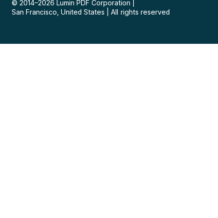
© 2014–
2026
Lumin PDF Corporation
|
San Francisco, United States
|
All rights reserved