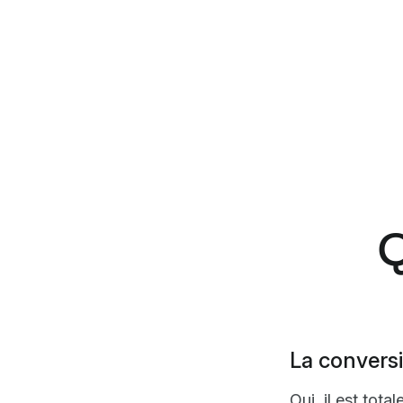
Q
La conversi
Oui, il est tota