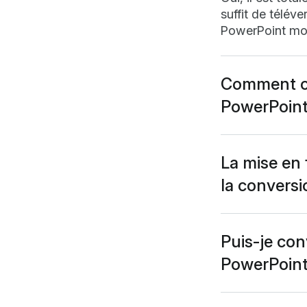
suffit de télév
PowerPoint mod
Comment co
PowerPoint
Pour convertir 
convertisseur,
sélectionnez « 
La mise en 
ordinateur ». 
la convers
une présentatio
Notre converti
votre mise en p
éléments peuven
Puis-je con
optimal, privil
PowerPoint
au préalable, e
Oui, vous pouv
Le convertisseu