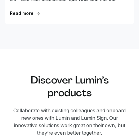
fatigue oculaire ou que vous préfériez tout simplement
l’audio, voici des méthodes efficaces pour faire parler
Read more
→
n’importe quel PDF.
Discover Lumin’s
products
Collaborate with existing colleagues and onboard
new ones with Lumin and Lumin Sign. Our
innovative solutions work great on their own, but
they’re even better together.