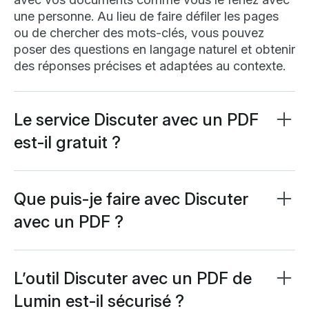
une personne. Au lieu de faire défiler les pages
ou de chercher des mots-clés, vous pouvez
poser des questions en langage naturel et obtenir
des réponses précises et adaptées au contexte.
Le service Discuter avec un PDF
est-il gratuit ?
Oui, l’outil Discuter avec un PDF de Lumin est
entièrement gratuit. Vous pouvez téléverser des
documents, poser des questions et explorer des
Que puis-je faire avec Discuter
insights générés par l’IA sans frais.
avec un PDF ?
Vous pouvez utiliser Discuter avec un PDF pour
résumer du contenu, extraire des données,
trouver des réponses ou générer des idées à
L’outil Discuter avec un PDF de
partir de tout document. Que vous analysiez des
Lumin est-il sécurisé ?
contrats, lisiez des publications scientifiques ou