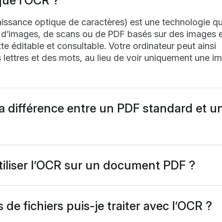
que l’OCR ?
ssance optique de caractères) est une technologie qui
ir d’images, de scans ou de PDF basés sur des images e
xte éditable et consultable. Votre ordinateur peut ainsi
 lettres et des mots, au lieu de voir uniquement une i
la différence entre un PDF standard et 
 issu d’un scan est simplement une image : il est imp
 ou d’y copier du texte. Un PDF OCR a le même aspect
uche de texte cachée qui permet de rechercher, copie
tiliser l’OCR sur un document PDF ?
tenu.
 PDF consultables, modifiables et accessibles. Vous p
mots-clés rapidement, copier du texte sans retaper, éd
riquement, ou encore les rendre accessibles pour le
 de fichiers puis-je traiter avec l’OCR ?
an ou la recherche dans des systèmes de gestion
aiter des PDF basés sur des images, des documents s