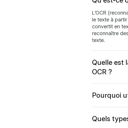
Qu'est-ce 
L’OCR (reconnai
le texte à part
convertit en te
reconnaître des
texte.
Quelle est 
OCR ?
Un PDF standard
d’y rechercher
possède une co
Pourquoi u
modifier le con
L’OCR rend les
rechercher des 
documents numé
Quels types
lecteurs d’écr
Vous pouvez tr