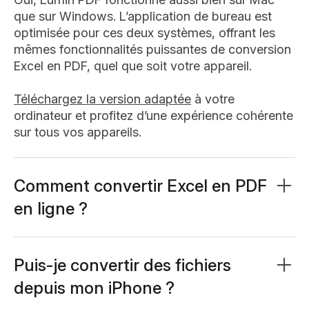
que sur Windows. L’application de bureau est
optimisée pour ces deux systèmes, offrant les
mêmes fonctionnalités puissantes de conversion
Excel en PDF, quel que soit votre appareil.
Téléchargez la version adaptée
à votre
ordinateur et profitez d’une expérience cohérente
sur tous vos appareils.
Comment convertir Excel en PDF
en ligne ?
La conversion d’Excel en PDF est rapide et
simple. Téléversez votre fichier Excel dans notre
convertisseur, choisissez les paramètres
Puis-je convertir des fichiers
souhaités, puis cliquez sur convertir. Votre PDF
depuis mon iPhone ?
sera prêt au téléchargement en quelques
Absolument ! Lumin PDF propose une
application