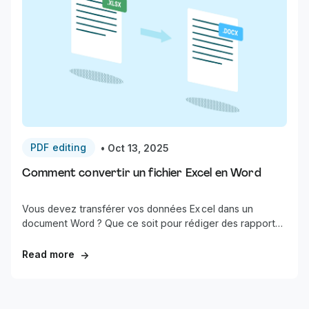
PDF editing
•
Oct 13, 2025
Comment convertir un fichier Excel en Word
Vous devez transférer vos données Excel dans un
document Word ? Que ce soit pour rédiger des rapports,
insérer des tableaux financiers ou mettre en forme des
données pour des présentations, convertir Excel en
Read more
→
Word n'a rien de compliqué. Nous vous montrons les
solutions les plus efficaces pour transformer vos feuilles
de calcul en documents tout en conservant la mise en