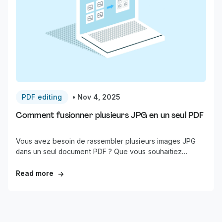
PDF editing
•
Nov 4, 2025
Comment fusionner plusieurs JPG en un seul PDF
Vous avez besoin de rassembler plusieurs images JPG
dans un seul document PDF ? Que vous souhaitiez
regrouper des reçus scannés, créer un portfolio photo
ou préparer des documents à envoyer, fusionner
Read more
→
plusieurs JPG dans un fichier PDF est une tâche courante
qui devrait être simple.