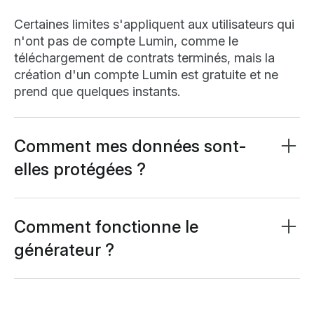
Certaines limites s'appliquent aux utilisateurs qui
n'ont pas de compte Lumin, comme le
téléchargement de contrats terminés, mais la
création d'un compte Lumin est gratuite et ne
prend que quelques instants.
Comment mes données sont-
elles protégées ?
Nous avons mis en œuvre des mesures de
confidentialité et de sécurité robustes pour
garantir la sécurité de vos données.
Comment fonctionne le
générateur ?
Vos messages échangés par chat et vos
Notre générateur de contrat de bail utilise une IA
conversations sont protégés à l'aide d'un
avancée basée sur Google Gemini pour créer un
chiffrement SHA-256 avancé, avant d'être
contrat de bail sur mesure en fonction de vos
stockés en toute sécurité dans notre base de