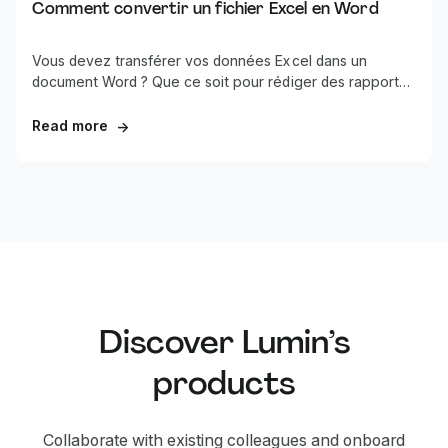
Comment convertir un fichier Excel en Word
Vous devez transférer vos données Excel dans un
document Word ? Que ce soit pour rédiger des rapports,
insérer des tableaux financiers ou mettre en forme des
données pour des présentations, convertir Excel en
Read more
→
Word n'a rien de compliqué. Nous vous montrons les
solutions les plus efficaces pour transformer vos feuilles
de calcul en documents tout en conservant la mise en
forme.
Discover Lumin’s
products
Collaborate with existing colleagues and onboard