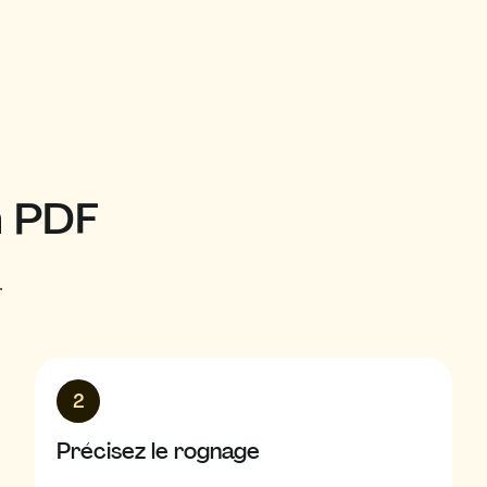
n PDF
.
2
Précisez le rognage