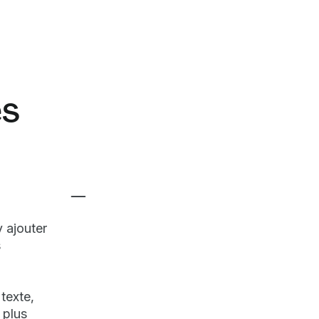
es
 ajouter
s
texte,
 plus