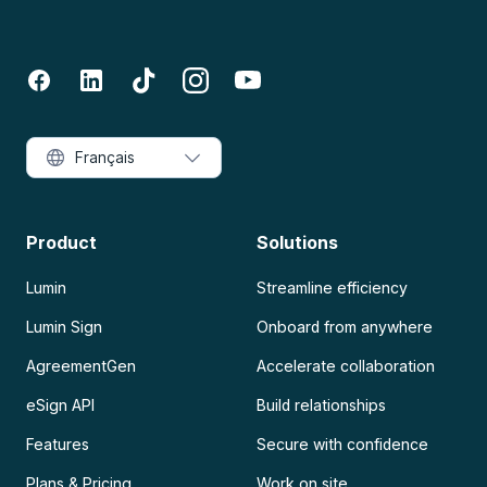
Français
Product
Solutions
Lumin
Streamline efficiency
Lumin Sign
Onboard from anywhere
AgreementGen
Accelerate collaboration
eSign API
Build relationships
Features
Secure with confidence
Plans & Pricing
Work on site