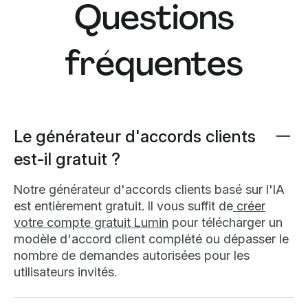
Questions
formalisant les modalités, évitant l'élargissement
du périmètre et protégeant juridiquement les
deux parties.
fréquentes
Le générateur d'accords clients
est-il gratuit ?
Notre générateur d'accords clients basé sur l'IA
est entièrement gratuit. Il vous suffit de
créer
votre compte gratuit Lumin
pour télécharger un
modèle d'accord client complété ou dépasser le
nombre de demandes autorisées pour les
utilisateurs invités.