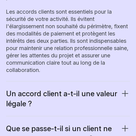
Les accords clients sont essentiels pour la
sécurité de votre activité. Ils évitent
l'élargissement non souhaité du périmètre, fixent
des modalités de paiement et protègent les
intérêts des deux parties. Ils sont indispensables
pour maintenir une relation professionnelle saine,
gérer les attentes du projet et assurer une
communication claire tout au long de la
collaboration.
Un accord client a-t-il une valeur
légale ?
Oui, un accord client dûment signé est
juridiquement contraignant et exécutoire en
justice. L'accord doit inclure des éléments
Que se passe-t-il si un client ne
essentiels tels qu'une offre, une acceptation, une