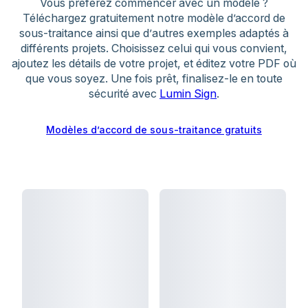
Vous préférez commencer avec un modèle ?
• Moins de chances d’obtenir de futurs contrats
Téléchargez gratuitement notre modèle d’accord de
• Atteinte à la réputation professionnelle
sous-traitance ainsi que d’autres exemples adaptés à
différents projets. Choisissez celui qui vous convient,
Pour réduire les risques, le sous-traitant doit
ajoutez les détails de votre projet, et éditez votre PDF où
informer rapidement des retards et conserver
que vous soyez. Une fois prêt, finalisez-le en toute
une traçabilité détaillée de ses travaux. Notre
sécurité avec
Lumin Sign
.
générateur permet de créer des accords
équilibrés et clairs qui protègent les deux parties.
Modèles d’accord de sous-traitance gratuits