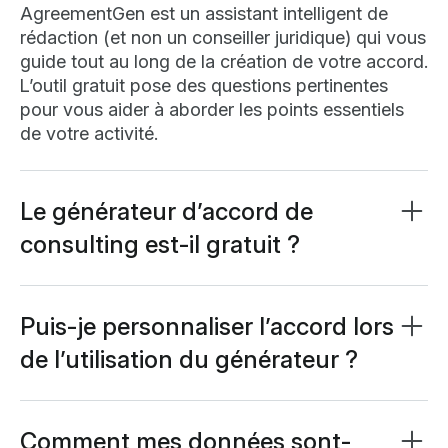
AgreementGen est un assistant intelligent de
rédaction (et non un conseiller juridique) qui vous
guide tout au long de la création de votre accord.
L’outil gratuit pose des questions pertinentes
pour vous aider à aborder les points essentiels
de votre activité.
Le générateur d’accord de
consulting est-il gratuit ?
Oui, notre générateur d’accord de sous-traitant
basé sur l’IA est entièrement gratuit. Certaines
fonctionnalités peuvent nécessiter un
compte
Puis-je personnaliser l’accord lors
gratuit Lumin
, qui ne prend qu’une minute à créer.
de l’utilisation du générateur ?
Bien sûr. Le générateur gratuit propose de
nombreuses options de personnalisation à
chaque étape. Modifiez les modalités de
Comment mes données sont-