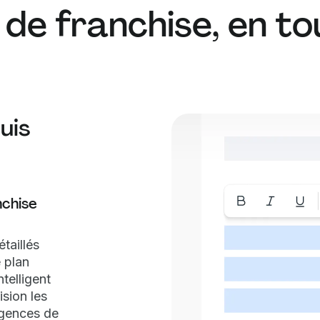
de franchise, en to
uis
nchise
taillés
 plan
ntelligent
ision les
igences de