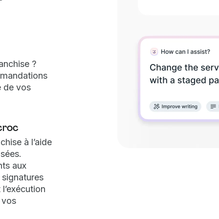
ranchise ?
mmandations
e de vos
croc
hise à l’aide
isées.
ts aux
 signatures
 l’exécution
e vos