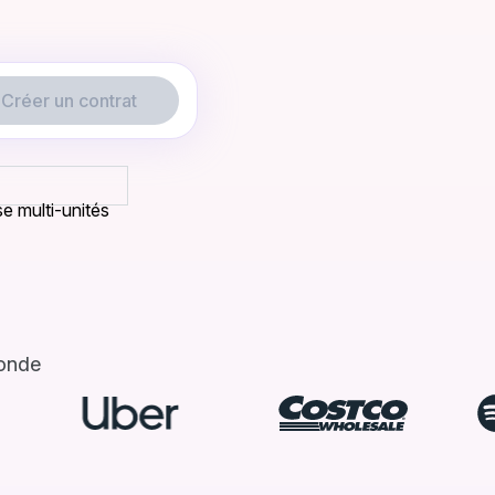
Créer un contrat
e multi-unités
monde