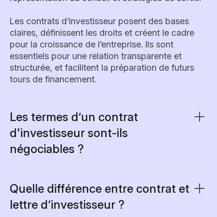
Les contrats d’investisseur posent des bases
claires, définissent les droits et créent le cadre
pour la croissance de l’entreprise. Ils sont
essentiels pour une relation transparente et
structurée, et facilitent la préparation de futurs
tours de financement.
Les termes d’un contrat
d'investisseur sont-ils
négociables ?
Oui, les modalités du contrat d’investisseur sont
généralement négociables. Les sociétés comme
les investisseurs s’attendent à discuter et ajuster
Quelle différence entre contrat et
les termes avant la signature. Les éléments
lettre d’investisseur ?
fréquemment renégociés sont la valorisation, la