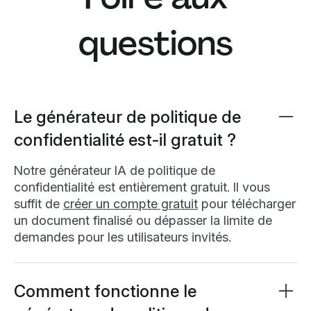
Elle facilite également la gouvernance interne des
la collecte, l’utilisation et la protection de leurs
données, clarifie les missions du personnel
données, en conformité avec la législation sur la
questions
traitant des informations personnelles et
vie privée.
démontre votre volonté de protéger la vie privée,
ce qui améliore les relations client et la réputation
de l’entreprise.
Le générateur de politique de
confidentialité est-il gratuit ?
Notre générateur IA de politique de
confidentialité est entièrement gratuit. Il vous
suffit de
créer un compte gratuit
pour télécharger
un document finalisé ou dépasser la limite de
demandes pour les utilisateurs invités.
Comment fonctionne le