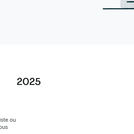
2025
Name
Summary
A identifié 
iste ou
d'invitation
nous
d'utilisateur