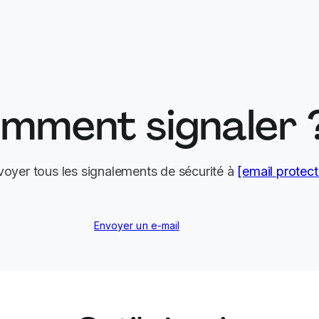
A identifié 
accessibles 
Mohammed Nafeed
consulter le
utilisateurs 
A identifié 
mment signaler 
d’anciens adm
Ali Taher
API au nivea
de travail.
nvoyer tous les signalements de sécurité à
[email protec
Envoyer un e-mail