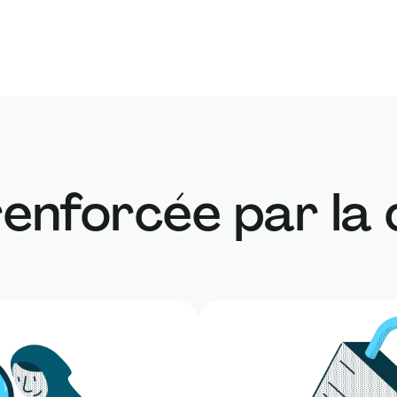
Mohammad Osman
perturbée po
découvert u
des données d
de niveau m
A signalé un
Niraj Mahajan
arbitraire d
renforcée par la 
A identifié u
Youssef Hany
documents pe
permissions 
A identifié 
basé sur Web
commentaires 
Ranjeet Kumar Singh
un problème
permettant l
d’un autre uti