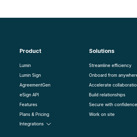
PDF IA
Plus
Résumeur IA PDF
Déverrouiller un PDF
Chat avec PDF
Aplatir un PDF
Protéger un PDF
Scanner
OCR de PDF
Product
Solutions
Scanner un PDF
Lumin
Streamline efficiency
Lumin Sign
Onboard from anywher
AgreementGen
Accelerate collaborati
eSign API
Build relationships
Features
Secure with confidenc
Plans & Pricing
Work on site
Integrations