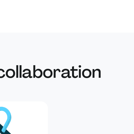
ur les administrateurs d’espace de travail. A
n contournement du contrôle d’accès exposant
’espaces de travail restreintes aux utilisateurs
embre.
e vulnérabilité XSS permettant l’exécution
e scripts via des paramètres d’URL élaborés.
collaboration
ne faille logique dans le flux de signature de
rmettant la modification non autorisée des
du signataire après l'approbation d’un document.
un problème d’IDOR dans le flux de commentaires
Socket qui permettait de publier des
sous l'identité d’un autre utilisateur. A identifié
 d’IDOR dans le système de commentaires
a suppression non autorisée de commentaires
lisateur.