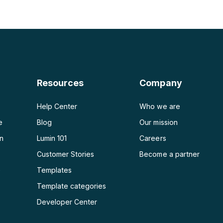
PDF en PNG
Générateur de plan d'aff
PDF en JPG
PDF en Word
PDF en PPT
Resources
Company
PDF en Excel
Help Center
Who we are
e
Blog
Our mission
on
Lumin 101
Careers
Customer Stories
Become a partner
e
Templates
Template categories
Developer Center