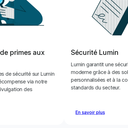
A signalé un
permettant 
Yassine Mostaid
signature d
via une req
A signalé un
de primes aux
Sécurité Lumin
propriété d’e
Mohamed Farid
Lumin garantit une sécur
permettant à
espace sous 
moderne grâce à des sol
es de sécurité sur Lumin
de les suppr
personnalisées et à la c
récompense via notre
standards du secteur.
vulgation des
A identifié u
permettant à
Saidina Hikam
d’une victim
En savoir plus
l’attaquant.