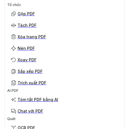
Tổ chức
Gộp PDF
Tách PDF
Xóa trang PDF
Nén PDF
Xoay PDF
Sắp xếp PDF
Trích xuất PDF
AI PDF
Tóm tắt PDF bằng AI
Chat với PDF
Quét
OCR PDF