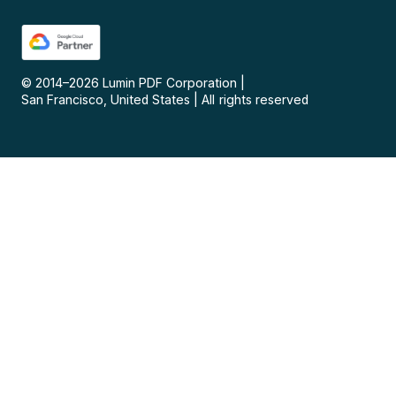
© 2014–
2026
Lumin PDF Corporation
|
San Francisco, United States
|
All rights reserved