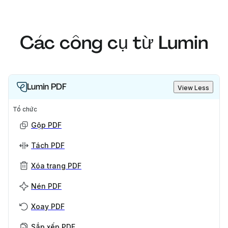
Các công cụ từ Lumin
Lumin PDF
View Less
Tổ chức
Gộp PDF
Tách PDF
Xóa trang PDF
Nén PDF
Xoay PDF
Sắp xếp PDF