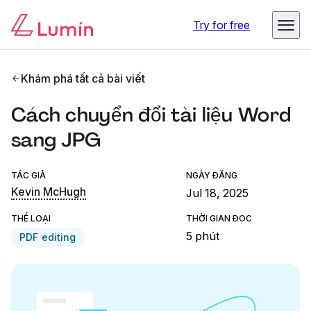
Try for free
Khám phá tất cả bài viết
Cách chuyển đổi tài liệu Word
sang JPG
TÁC GIẢ
NGÀY ĐĂNG
Kevin McHugh
Jul 18, 2025
THỂ LOẠI
THỜI GIAN ĐỌC
5 phút
PDF editing