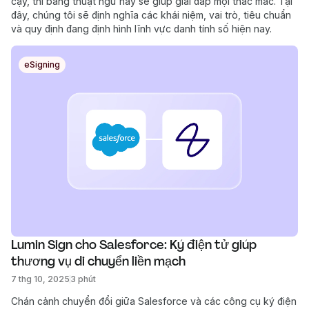
cậy, thì bảng thuật ngữ này sẽ giúp giải đáp mọi thắc mắc. Tại
đây, chúng tôi sẽ định nghĩa các khái niệm, vai trò, tiêu chuẩn
và quy định đang định hình lĩnh vực danh tính số hiện nay.
eSigning
Lumin Sign cho Salesforce: Ký điện tử giúp 
thương vụ di chuyển liền mạch
7 thg 10, 2025
3 phút
Chán cảnh chuyển đổi giữa Salesforce và các công cụ ký điện