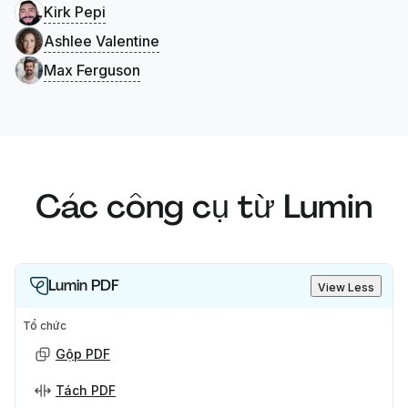
Kirk Pepi
Ashlee Valentine
Max Ferguson
Các công cụ từ Lumin
Lumin PDF
View Less
Tổ chức
Gộp PDF
Tách PDF