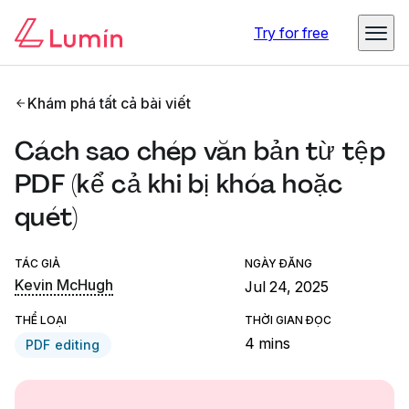
Try for free
Khám phá tất cả bài viết
Cách sao chép văn bản từ tệp
PDF (kể cả khi bị khóa hoặc
quét)
TÁC GIẢ
NGÀY ĐĂNG
Kevin McHugh
Jul 24, 2025
THỂ LOẠI
THỜI GIAN ĐỌC
4 mins
PDF editing