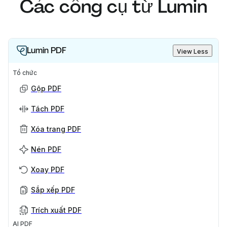
Các công cụ từ Lumin
Lumin PDF
View Less
Tổ chức
Gộp PDF
Tách PDF
Xóa trang PDF
Nén PDF
Xoay PDF
Sắp xếp PDF
Trích xuất PDF
AI PDF