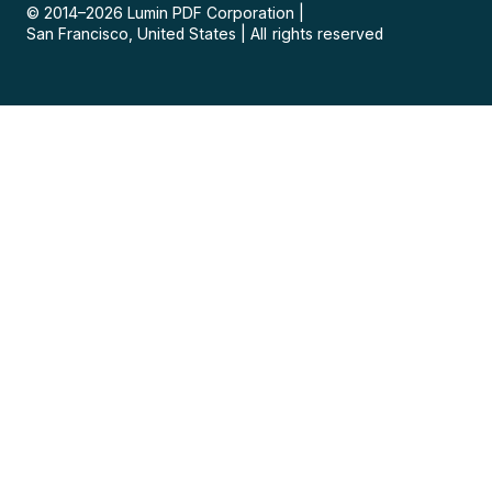
© 2014–
2026
Lumin PDF Corporation
|
San Francisco, United States
|
All rights reserved