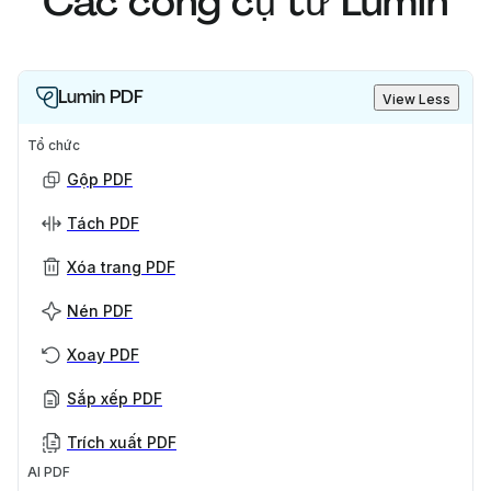
Các công cụ từ Lumin
Lumin PDF
View Less
Tổ chức
Gộp PDF
Tách PDF
Xóa trang PDF
Nén PDF
Xoay PDF
Sắp xếp PDF
Trích xuất PDF
AI PDF