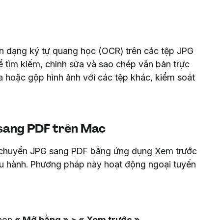
n dạng ký tự quang học (OCR) trên các tệp JPG
ể tìm kiếm, chỉnh sửa và sao chép văn bản trực
ửa hoặc gộp hình ảnh với các tệp khác, kiểm soát
sang PDF trên Mac
 chuyển JPG sang PDF bằng ứng dụng Xem trước
ều hành. Phương pháp này hoạt động ngoại tuyến
chọn
« Mở bằng » > « Xem trước »
.