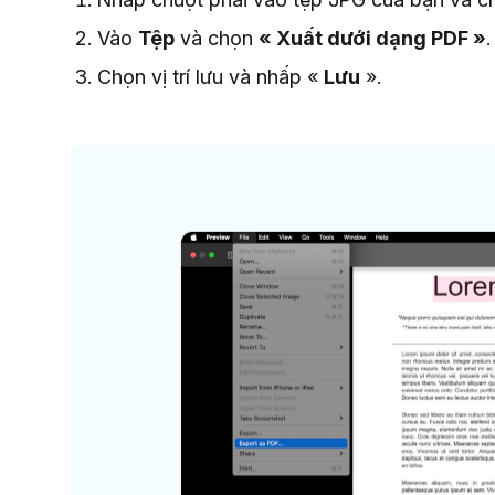
Vào
Tệp
và chọn
« Xuất dưới dạng PDF »
.
Chọn vị trí lưu và nhấp «
Lưu
».