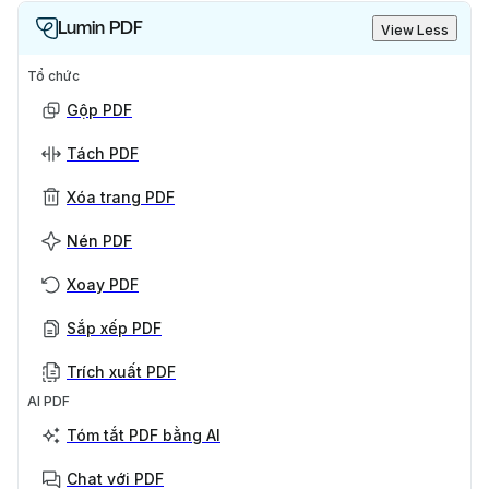
Lumin PDF
View Less
Tổ chức
Gộp PDF
Tách PDF
Xóa trang PDF
Nén PDF
Xoay PDF
Sắp xếp PDF
Trích xuất PDF
AI PDF
Tóm tắt PDF bằng AI
Chat với PDF