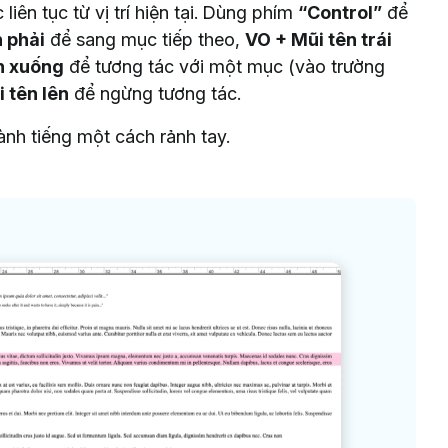
 liên tục từ vị trí hiện tại. Dùng phím
“Control”
để
 phải
để sang mục tiếp theo,
VO + Mũi tên trái
ên xuống
để tương tác với một mục (vào trường
i tên lên
để ngừng tương tác.
nh tiếng một cách rảnh tay.