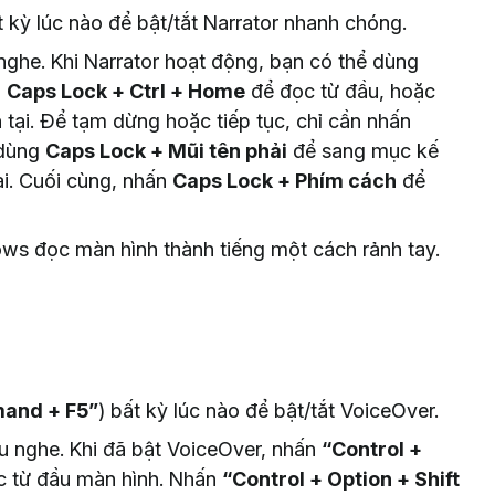
 kỳ lúc nào để bật/tắt Narrator nhanh chóng.
nghe. Khi Narrator hoạt động, bạn có thể dùng
n
Caps Lock + Ctrl + Home
để đọc từ đầu, hoặc
ện tại. Để tạm dừng hoặc tiếp tục, chỉ cần nhấn
 dùng
Caps Lock + Mũi tên phải
để sang mục kế
i. Cuối cùng, nhấn
Caps Lock + Phím cách
để
ws đọc màn hình thành tiếng một cách rảnh tay.
and + F5”
) bất kỳ lúc nào để bật/tắt VoiceOver.
u nghe. Khi đã bật VoiceOver, nhấn
“Control +
c từ đầu màn hình. Nhấn
“Control + Option + Shift