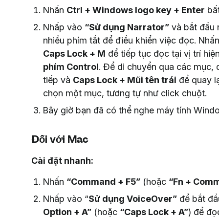
Nhấn
Ctrl + Windows logo key + Enter
bất
Nhấp vào
“Sử dụng Narrator”
và bắt đầu 
nhiều phím tắt để điều khiển việc đọc. Nhấ
Caps Lock + M
để tiếp tục đọc tại vị trí hi
phím Control
. Để di chuyển qua các mục,
tiếp và
Caps Lock + Mũi tên trái
để quay lạ
chọn một mục, tương tự như click chuột.
Bây giờ bạn đã có thể nghe máy tính Windo
Đối với Mac
Cài đặt nhanh:
Nhấn
“Command + F5”
(hoặc
“Fn + Comm
Nhấp vào “
Sử dụng VoiceOver”
để bắt đầ
Option + A”
(hoặc
“Caps Lock + A”
) để đọ