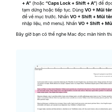
+ A”
(hoặc
“Caps Lock + Shift + A”
) để đọc
tạm dừng hoặc tiếp tục. Dùng
VO + Mũi tên
để về mục trước. Nhấn
VO + Shift + Mũi t
nhập liệu, mở menu). Nhấn
VO + Shift + Mũ
Bây giờ bạn có thể nghe Mac đọc màn hình thà