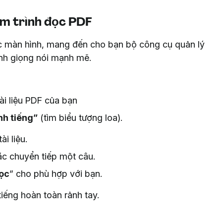
m trình đọc PDF
ọc màn hình, mang đến cho bạn bộ công cụ quản lý
ành giọng nói mạnh mẽ.
tài liệu PDF của bạn
nh tiếng”
(tìm biểu tượng loa).
i liệu.
oặc chuyển tiếp một câu.
đọc
” cho phù hợp với bạn.
iếng hoàn toàn rảnh tay.