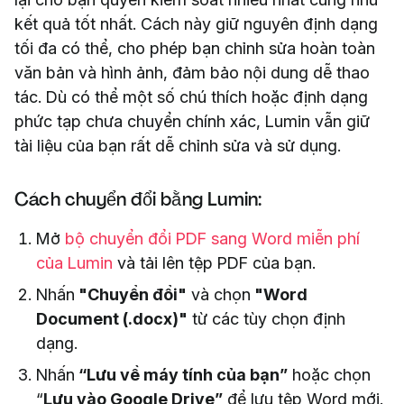
kết quả tốt nhất. Cách này giữ nguyên định dạng
tối đa có thể, cho phép bạn chỉnh sửa hoàn toàn
văn bản và hình ảnh, đảm bảo nội dung dễ thao
tác. Dù có thể một số chú thích hoặc định dạng
phức tạp chưa chuyển chính xác, Lumin vẫn giữ
tài liệu của bạn rất dễ chỉnh sửa và sử dụng.
Cách chuyển đổi bằng Lumin:
Mở
bộ chuyển đổi PDF sang Word miễn phí
của Lumin
và tải lên tệp PDF của bạn.
Nhấn
"Chuyển đổi"
và chọn
"Word
Document (.docx)"
từ các tùy chọn định
dạng.
Nhấn
“Lưu về máy tính của bạn”
hoặc chọn
“
Lưu vào Google Drive”
để lưu tệp Word mới.