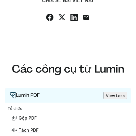
CHIA SẺ BÀI VIẾT NÀY
Các công cụ từ Lumin
Lumin PDF
View Less
Tổ chức
Gộp PDF
Tách PDF