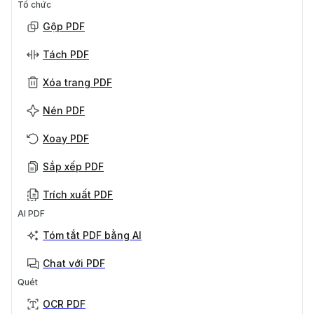
Tổ chức
Gộp PDF
Tách PDF
Xóa trang PDF
Nén PDF
Xoay PDF
Sắp xếp PDF
Trích xuất PDF
AI PDF
Tóm tắt PDF bằng AI
Chat với PDF
Quét
OCR PDF