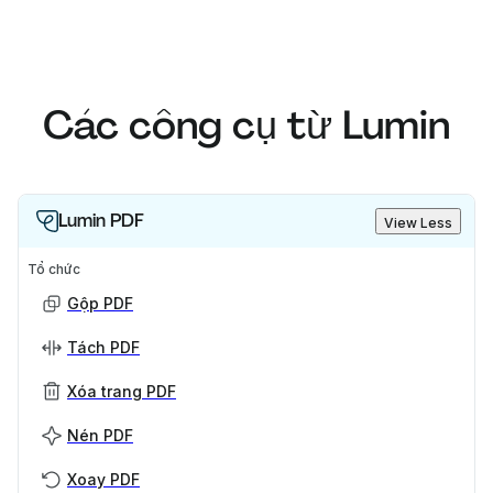
Các công cụ từ Lumin
Lumin PDF
View Less
Tổ chức
Gộp PDF
Tách PDF
Xóa trang PDF
Nén PDF
Xoay PDF