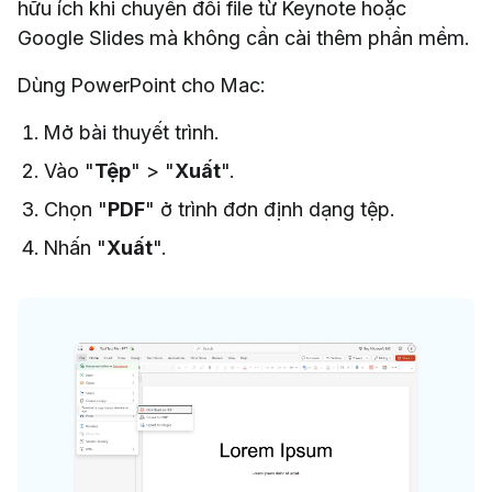
hữu ích khi chuyển đổi file từ Keynote hoặc
Google Slides mà không cần cài thêm phần mềm.
Dùng PowerPoint cho Mac:
Mở bài thuyết trình.
Vào "
Tệp
" > "
Xuất
".
Chọn "
PDF
" ở trình đơn định dạng tệp.
Nhấn "
Xuất
".