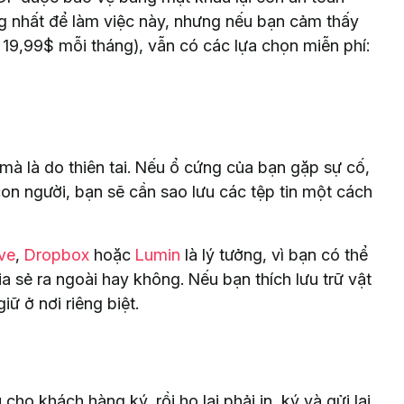
g nhất để làm việc này, nhưng nếu bạn cảm thấy
là 19,99$ mỗi tháng), vẫn có các lựa chọn miễn phí:
mà là do thiên tai. Nếu ổ cứng của bạn gặp sự cố,
con người, bạn sẽ cần sao lưu các tệp tin một cách
ve
,
Dropbox
hoặc
Lumin
là lý tưởng, vì bạn có thể
hia sẻ ra ngoài hay không. Nếu bạn thích lưu trữ vật
ữ ở nơi riêng biệt.
 cho khách hàng ký, rồi họ lại phải in, ký và gửi lại