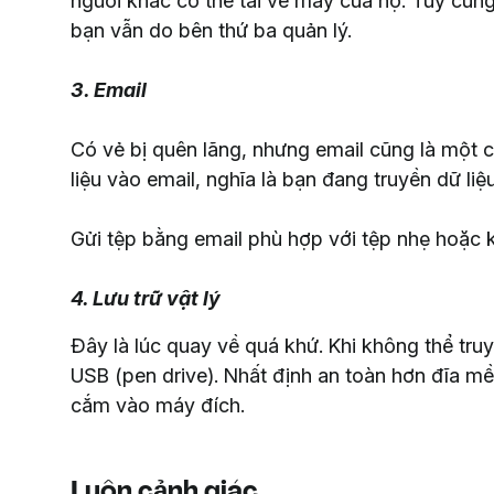
người khác có thể tải về máy của họ. Tuy cun
bạn vẫn do bên thứ ba quản lý.
3. Email
Có vẻ bị quên lãng, nhưng email cũng là một c
liệu vào email, nghĩa là bạn đang truyền dữ liệu
Gửi tệp bằng email phù hợp với tệp nhẹ hoặc k
4. Lưu trữ vật lý
Đây là lúc quay về quá khứ. Khi không thể tr
USB (pen drive). Nhất định an toàn hơn đĩa m
cắm vào máy đích.
Luôn cảnh giác