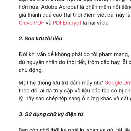
hơn nữa. Adobe Acrobat là phần mềm nổi tiến
giá thành quá cao (tại thời điểm viết bài này 
CleverPDF
và
PDFEncrypt
là hai ví dụ.
2. Sao lưu tài liệu
Đôi khi vấn đề không phải do tội phạm mạng, 
dù nguyên nhân do thời tiết, trộm cắp hay lỗi 
chủ động.
Một hệ thống lưu trữ đám mây như
Google Dri
theo dõi ai đã truy cập và liệu các tệp có bị c
lý, hãy sao chép tệp sang ổ cứng khác và cất gi
3. Sử dụng chữ ký điện tử
Bạn còn nhớ thời kỳ phải in, scan và gửi tài liệu