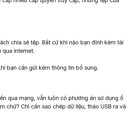
g cấp nhiều cấp quyền truy cập, nhưng tệp của
ách chia sẻ tệp. Bất cứ khi nào bạn đính kèm tài
 qua internet.
hi bạn cần gửi kèm thông tin bổ sung.
uyền qua mạng, vẫn luôn có phương án sử dụng ổ
ềm chứ? Chỉ cần sao chép dữ liệu, tháo USB ra và