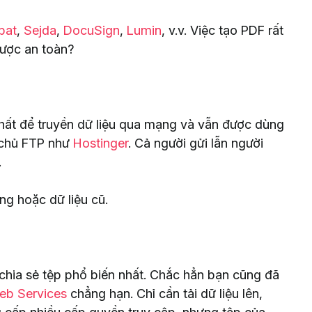
bat
,
Sejda
,
DocuSign
,
Lumin
, v.v. Việc tạo PDF rất
ược an toàn?
hất để truyền dữ liệu qua mạng và vẫn được dùng
y chủ FTP như
Hostinger
. Cả người gửi lẫn người
.
ng hoặc dữ liệu cũ.
chia sẻ tệp phổ biến nhất. Chắc hẳn bạn cũng đã
b Services
chẳng hạn. Chỉ cần tải dữ liệu lên,