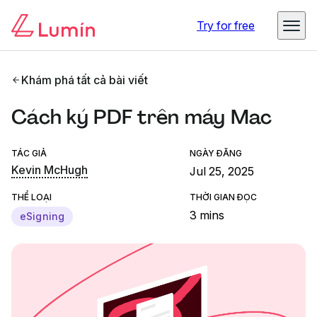
Try for free
Khám phá tất cả bài viết
Cách ký PDF trên máy Mac
TÁC GIẢ
NGÀY ĐĂNG
Kevin McHugh
Jul 25, 2025
THỂ LOẠI
THỜI GIAN ĐỌC
3 mins
eSigning