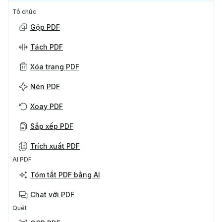
Tổ chức
Gộp PDF
Tách PDF
Xóa trang PDF
Nén PDF
Xoay PDF
Sắp xếp PDF
Trích xuất PDF
AI PDF
Tóm tắt PDF bằng AI
Chat với PDF
Quét