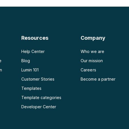
PDF en JPG
PDF en Word
PDF en PPT
Resources
Company
PDF en Excel
Help Center
Who we are
e
Blog
Our mission
on
Lumin 101
Careers
Customer Stories
Become a partner
e
Templates
Template categories
Developer Center