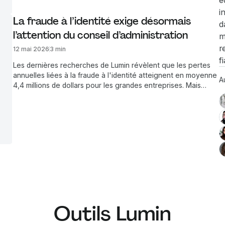
é
une longueur d'avance.
i
La fraude à l’identité exige désormais 
d
l’attention du conseil d’administration
m
r
12 mai 2026
3 min
f
Les dernières recherches de Lumin révèlent que les pertes
annuelles liées à la fraude à l'identité atteignent en moyenne
A
4,4 millions de dollars pour les grandes entreprises. Mais
l’aspect financier n’est qu’une partie du problème. Joel
Foster, CCO de Lumin, explique pourquoi la menace
nécessite aujourd’hui une réponse à l’échelle du conseil
d’administration.
Outils Lumin