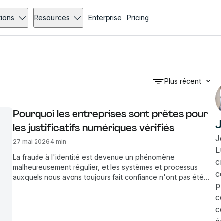
tions
Resources
Enterprise
Pricing
Plus récent
Pourquoi les entreprises sont prêtes pour 
J
les justificatifs numériques vérifiés
J
27 mai 2026
4 min
L
La fraude à l'identité est devenue un phénomène
c
malheureusement régulier, et les systèmes et processus
c
auxquels nous avons toujours fait confiance n'ont pas été
p
conçus pour faire face aux menaces alimentées par l'IA. Joel
Foster, CCO de Lumin, examine pourquoi les justificatifs
c
numériques vérifiés gagnent du terrain, où leur adoption a
c
lieu, et ce que les entreprises peuvent faire pour prendre