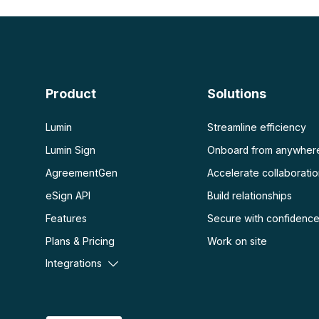
Résumeur IA PDF
Déverrouiller un PDF
Chat avec PDF
Aplatir un PDF
Protéger un PDF
Scanner
OCR de PDF
Product
Solutions
Scanner un PDF
Lumin
Streamline efficiency
Lumin Sign
Onboard from anywher
AgreementGen
Accelerate collaborati
eSign API
Build relationships
Features
Secure with confidenc
Plans & Pricing
Work on site
Integrations