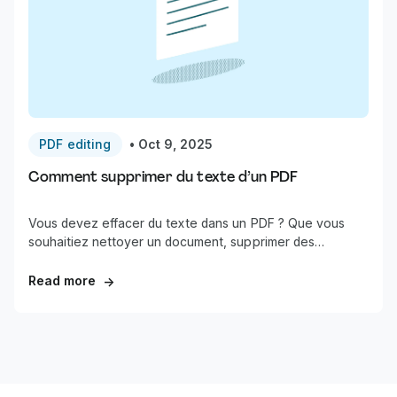
PDF editing
•
Oct 9, 2025
Comment supprimer du texte d’un PDF
Vous devez effacer du texte dans un PDF ? Que vous
souhaitiez nettoyer un document, supprimer des
informations sensibles ou corriger des erreurs, ce guide
vous présente les moyens les plus rapides de retirer du
Read more
→
texte de n’importe quel PDF.