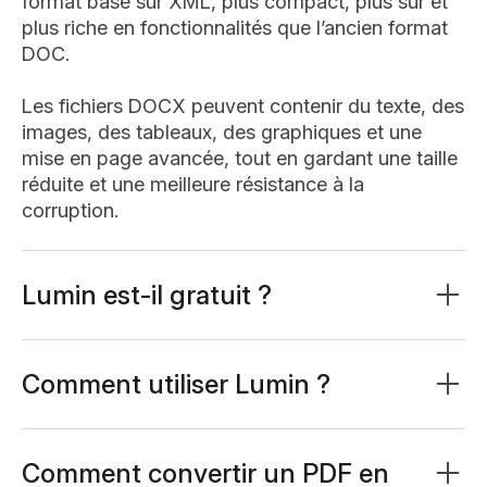
format basé sur XML, plus compact, plus sûr et
plus riche en fonctionnalités que l’ancien format
DOC.
Les fichiers DOCX peuvent contenir du texte, des
images, des tableaux, des graphiques et une
mise en page avancée, tout en gardant une taille
réduite et une meilleure résistance à la
corruption.
Lumin est-il gratuit ?
Beaucoup de nos outils sont gratuits. Vous
pouvez dessiner sur des PDF, y ajouter des
commentaires, du texte, des signatures et des
Comment utiliser Lumin ?
images : toutes les fonctions de base sont
L’application Lumin fonctionne dans votre
incluses.
navigateur, ou vous pouvez
télécharger notre
version de bureau
et garder Lumin sous la main
Comment convertir un PDF en
Nos abonnements payants élargissent vos