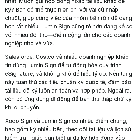
nhất. Muốn gửi hợp đồng hoặc tài liệu khác để
ký? Bạn có thể thực hiện chỉ với vài cú nhấp
chuột, giúp công việc của nhóm bận rộn dễ dàng
hơn rất nhiều. Lumin Sign cũng rẻ hơn đáng kể so
với nhiều đối thủ—điểm cộng lớn cho các doanh
nghiệp nhỏ và vừa.
Salesforce, Costco và nhiều doanh nghiệp khác
tin dùng Lumin Sign để tự động hóa quy trình
eSignature, và không khó để hiểu lý do. Nền tảng
này tuân thủ các tiêu chuẩn ký quốc tế, đảm bảo
tài liệu đã ký luôn an toàn và hợp pháp. Ngoài ra,
còn có ứng dụng di động để bạn thu thập chữ ký
khi di chuyển.
Xodo Sign và Lumin Sign có nhiều điểm chung,
bao gồm ký nhiều bên, theo dõi tài liệu và lịch sử
kiểm tra—giúp bạn biết ai đã ký hợp đồng vào