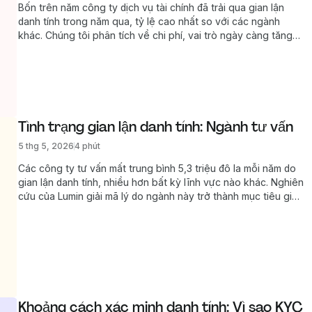
Bốn trên năm công ty dịch vụ tài chính đã trải qua gian lận
danh tính trong năm qua, tỷ lệ cao nhất so với các ngành
khác. Chúng tôi phân tích về chi phí, vai trò ngày càng tăng
của AI trong các cuộc tấn công, và lý do ngành này đang
tăng đầu tư vào xác minh danh tính.
Tình trạng gian lận danh tính: Ngành tư vấn
5 thg 5, 2026
4 phút
Các công ty tư vấn mất trung bình 5,3 triệu đô la mỗi năm do
gian lận danh tính, nhiều hơn bất kỳ lĩnh vực nào khác. Nghiên
cứu của Lumin giải mã lý do ngành này trở thành mục tiêu giá
trị cao, cách AI khiến việc phát hiện tấn công khó hơn và các
biện pháp bảo vệ quy trình làm việc với hợp đồng.
Khoảng cách xác minh danh tính: Vì sao KYC 