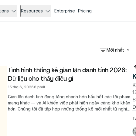
tions
Resources
Enterprise
Pricing
Mới nhất
Tình hình thống kê gian lận danh tính 2026: 
K
Dữ liệu cho thấy điều gì
K
15 thg 6, 2026
6 phút
1
Gian lận danh tính đang tăng nhanh hơn hầu hết các tội phạm
S
mạng khác — và AI khiến việc phát hiện ngày càng khó khăn
D
hơn. Chúng tôi đã tập hợp những thống kê mới nhất từ nghiên
cứu của mình và các nguồn uy tín, giúp bạn hình dung mức độ
T
nghiêm trọng của vấn đề này và ảnh hưởng đến doanh
nghiệp ra sao.