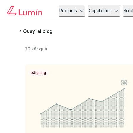
Products
Capabilities
Solu
Quay lại blog
20
kết quả
eSigning