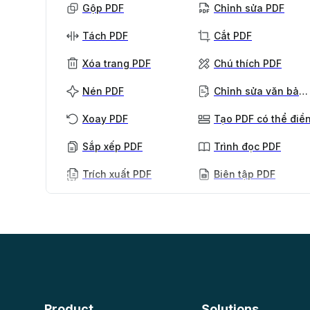
Gộp PDF
Chỉnh sửa PDF
Tách PDF
Cắt PDF
Xóa trang PDF
Chú thích PDF
Nén PDF
Chỉnh sửa văn bản PDF
Xoay PDF
Tạo PDF có thể điề
Sắp xếp PDF
Trình đọc PDF
Trích xuất PDF
Biên tập PDF
AI PDF
Xem thêm
Tóm tắt PDF bằng AI
Mở khóa PDF
Chat với PDF
Làm phẳng PDF
Bảo vệ PDF
Quét
OCR PDF
Product
Solutions