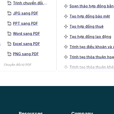
Trình chuyển đổi PDF
Soạn thảo hợp đồng bằn
JPG sang PDF
Tạo hợp đồng bảo mật
PPT sang PDF
Tạo hợp đồng thuê
Word sang PDF
Tạo hợp đồng lao động
n
Excel sang PDF
Trình tạo điều khoản và 
PNG sang PDF
Trình tạo thỏa thuận ho
Chuyển đổi từ PDF
PDF sang PNG
Trình tạo kế hoạch kinh
PDF sang JPG
PDF sang Word
PDF sang PPT
Resources
Company
PDF sang Excel