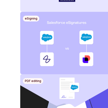
eSigning
PDF editing