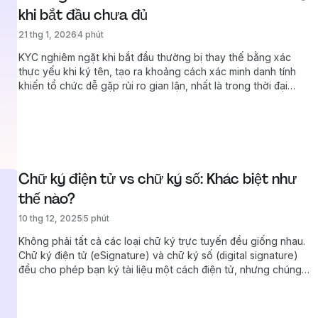
khi bắt đầu chưa đủ
21 thg 1, 2026
4 phút
KYC nghiêm ngặt khi bắt đầu thường bị thay thế bằng xác
thực yếu khi ký tên, tạo ra khoảng cách xác minh danh tính
khiến tổ chức dễ gặp rủi ro gian lận, nhất là trong thời đại
mạo danh bằng AI.
Chữ ký điện tử vs chữ ký số: Khác biệt như 
thế nào?
10 thg 12, 2025
5 phút
Không phải tất cả các loại chữ ký trực tuyến đều giống nhau.
Chữ ký điện tử (eSignature) và chữ ký số (digital signature)
đều cho phép bạn ký tài liệu một cách điện tử, nhưng chúng
sử dụng các phương thức bảo mật khác nhau. Chúng tôi giải
thích sự khác biệt và lý do tại sao một loại lại an toàn và có
giá trị pháp lý cao hơn loại kia.