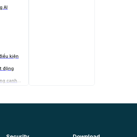
g AI
điều kiện
ạt động
Trình tạo thỏa thuận không cạnh tranh
 doanh
Security
Download