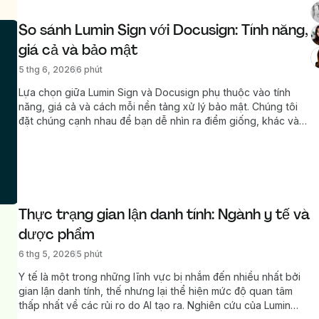
So sánh Lumin Sign với Docusign: Tính năng, 
giá cả và bảo mật
5 thg 6, 2026
6 phút
Lựa chọn giữa Lumin Sign và Docusign phụ thuộc vào tính
năng, giá cả và cách mỗi nền tảng xử lý bảo mật. Chúng tôi
đặt chúng cạnh nhau để bạn dễ nhìn ra điểm giống, khác và
đâu là lựa chọn phù hợp nhất cho đội của mình.
Thực trạng gian lận danh tính: Ngành y tế và 
dược phẩm
6 thg 5, 2026
5 phút
Y tế là một trong những lĩnh vực bị nhắm đến nhiều nhất bởi
gian lận danh tính, thế nhưng lại thể hiện mức độ quan tâm
thấp nhất về các rủi ro do AI tạo ra. Nghiên cứu của Lumin