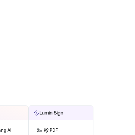
Lumin Sign
ng AI
Ký PDF