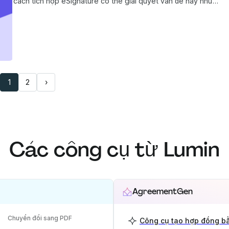
cách tích hợp eSignature có thể giải quyết vấn đề này như
thế nào.
1
2
›
Các công cụ từ Lumin
AgreementGen
Chuyển đổi sang PDF
Công cụ tạo hợp đồng bằ