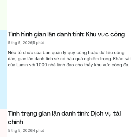
cho thấy có thể đang tồn tại khoảng trống nhận thức và phân
tích ý nghĩa của điều này đối với quy trình ký kết hợp đồng
của ngành.
Tình hình gian lận danh tính: Khu vực công
5 thg 5, 2026
5 phút
Nếu tổ chức của bạn quản lý quỹ công hoặc dữ liệu công
dân, gian lận danh tính sẽ có hậu quả nghiêm trọng. Khảo sát
của Lumin với 1.000 nhà lãnh đạo cho thấy khu vực công đang
đặt mối quan tâm vào các mối đe dọa từ AI, độ tin cậy của
chữ ký điện tử và nhu cầu đưa Danh tính số do chính phủ cấp
vào hoạt động.
Tình trạng gian lận danh tính: Dịch vụ tài 
chính
5 thg 5, 2026
4 phút