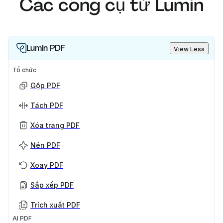
Các công cụ từ Lumin
Lumin PDF
View Less
Tổ chức
Gộp PDF
Tách PDF
Xóa trang PDF
Nén PDF
Xoay PDF
Sắp xếp PDF
Trích xuất PDF
AI PDF