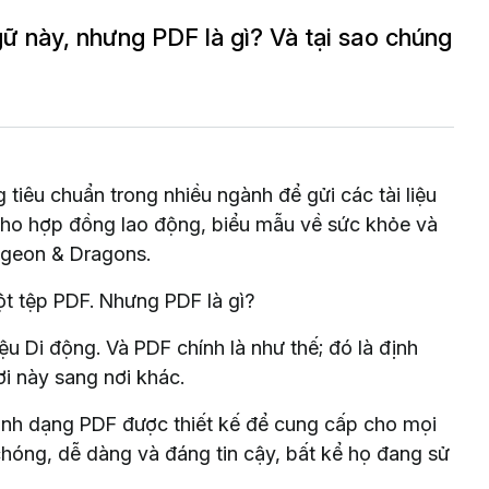
ữ này, nhưng PDF là gì? Và tại sao chúng
tiêu chuẩn trong nhiều ngành để gửi các tài liệu
cho hợp đồng lao động, biểu mẫu về sức khỏe và
ngeon & Dragons.
ột tệp PDF. Nhưng PDF là gì?
iệu Di động. Và PDF chính là như thế; đó là định
ơi này sang nơi khác.
nh dạng PDF được thiết kế để cung cấp cho mọi
chóng, dễ dàng và đáng tin cậy, bất kể họ đang sử