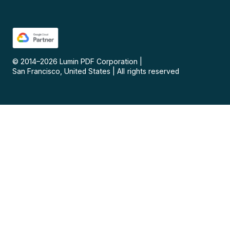
© 2014–
2026
Lumin PDF Corporation
|
San Francisco, United States
|
All rights reserved