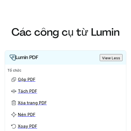
Các công cụ từ Lumin
Lumin PDF
View Less
Tổ chức
Gộp PDF
Tách PDF
Xóa trang PDF
Nén PDF
Xoay PDF