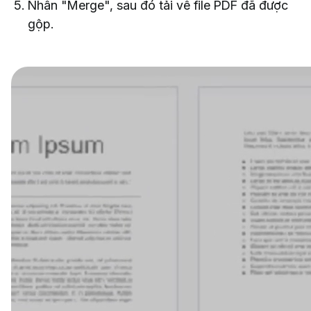
Nhấn "Merge", sau đó tải về file PDF đã được
gộp.