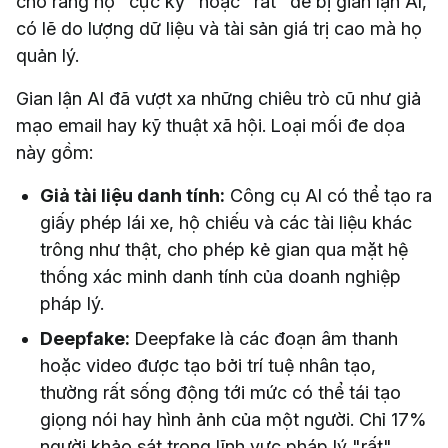
cho rằng họ "cực kỳ" hoặc "rất" dễ bị gian lận AI,
có lẽ do lượng dữ liệu và tài sản giá trị cao mà họ
quản lý.
Gian lận AI đã vượt xa những chiêu trò cũ như giả
mạo email hay kỹ thuật xã hội. Loại mối đe dọa
này gồm:
Giả tài liệu danh tính:
Công cụ AI có thể tạo ra
giấy phép lái xe, hộ chiếu và các tài liệu khác
trông như thật, cho phép kẻ gian qua mặt hệ
thống xác minh danh tính của doanh nghiệp
pháp lý.
Deepfake:
Deepfake là các đoạn âm thanh
hoặc video được tạo bởi trí tuệ nhân tạo,
thường rất sống động tới mức có thể tái tạo
giọng nói hay hình ảnh của một người. Chỉ 17%
người khảo sát trong lĩnh vực pháp lý "rất"