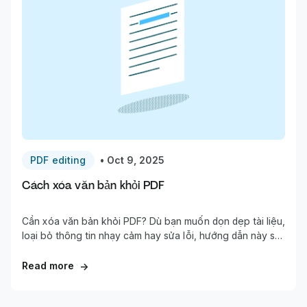
PDF editing
•
Oct 9, 2025
Cách xóa văn bản khỏi PDF
Cần xóa văn bản khỏi PDF? Dù bạn muốn dọn dẹp tài liệu,
loại bỏ thông tin nhạy cảm hay sửa lỗi, hướng dẫn này sẽ
chỉ cho bạn cách nhanh nhất để xóa văn bản khỏi bất kỳ
file PDF nào.
Read more
→