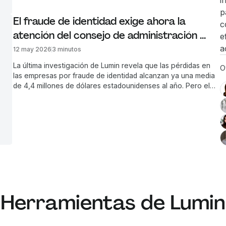
i
p
El fraude de identidad exige ahora la 
c
atención del consejo de administración 
e
empresarial
a
12 may 2026
3 minutos
La última investigación de Lumin revela que las pérdidas en
O
las empresas por fraude de identidad alcanzan ya una media
de 4,4 millones de dólares estadounidenses al año. Pero el
coste financiero es solo una parte del problema. El director
comercial de Lumin, Joel Foster, analiza por qué esta
amenaza necesita ahora una respuesta desde el consejo de
administración.
Herramientas de Lumin