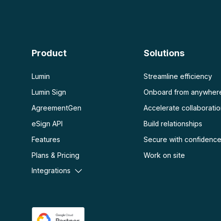
Chat con PDF
Aplanar PDF
Proteger PDF
Escanear
OCR PDF
Product
Solutions
Escanear PDF
Lumin
Streamline efficiency
Lumin Sign
Onboard from anywher
AgreementGen
Accelerate collaborati
eSign API
Build relationships
Features
Secure with confidenc
Plans & Pricing
Work on site
Integrations