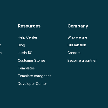
PDF a Word
PDF a PPT
Resources
Company
PDF a Excel
Help Center
Who we are
e
Blog
Our mission
on
Lumin 101
Careers
Customer Stories
Become a partner
e
Templates
Template categories
Developer Center