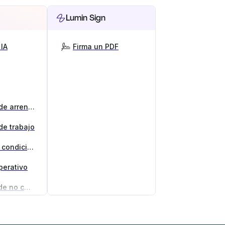
Lumin Sign
IA
Firma un PDF
Generador de contratos de arrendamiento
de trabajo
Generador de términos y condiciones
perativo
Generador de acuerdos de no competencia
 negocio