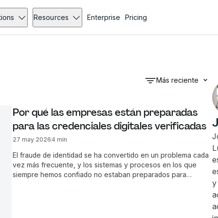
tions
Resources
Enterprise
Pricing
Más reciente
Por qué las empresas están preparadas 
J
para las credenciales digitales verificadas
J
27 may 2026
4 min
L
El fraude de identidad se ha convertido en un problema cada
e
vez más frecuente, y los sistemas y procesos en los que
e
siempre hemos confiado no estaban preparados para
y
amenazas impulsadas por IA. El CCO de Lumin, Joel Foster,
analiza por qué las credenciales digitales verificadas están
a
cobrando impulso, dónde se están adoptando y qué pueden
a
hacer las empresas para ir un paso por delante.