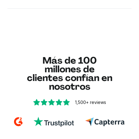
por un plan de pago.
Puedes compartir PDFs fácilmente entre
plataformas. Exporta tus PDFs colaborativos
desde Lumin y súbelos a Teams o SharePoint
para su distribución más amplia. Para una
integración fluida del flujo de trabajo, usa la
conectividad con Google Drive de Lumin para unir
tus herramientas de colaboración.
Más de 100
millones de
clientes confían en
nosotros
1,500+
reviews