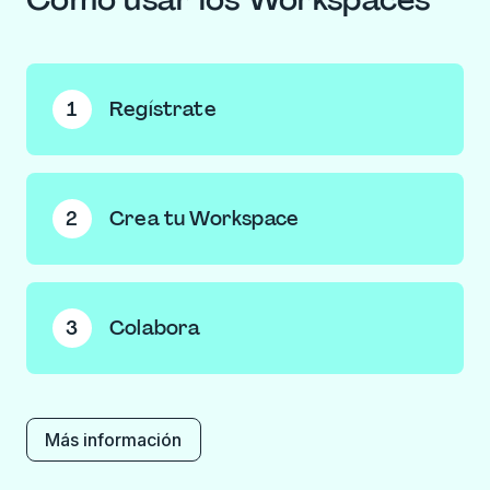
1
Regístrate
Crea una
cuenta gratuita
si aún no la tienes. Una vez
dentro de Lumin, puedes solicitar unirte a un
Workspace existente o crear uno propio.
2
Crea tu Workspace
Si has creado uno, ponle nombre a tu Workspace y
súbele una imagen. Después, añade los correos
electrónicos de quienes quieras invitar y pulsa
3
Colabora
‘Crear’.
Sube archivos al espacio compartido del Workspace
para colaborar con tu equipo o guarda archivos
privados en ‘Mis documentos’.
Más información