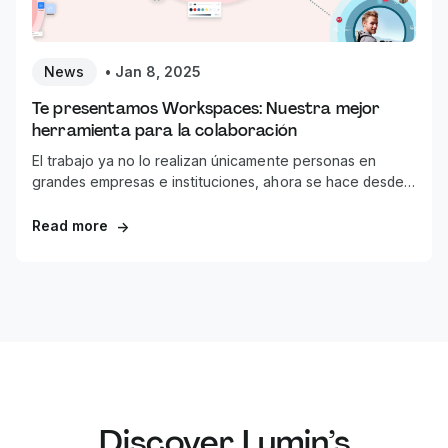
News
•
Jan 8, 2025
Te presentamos Workspaces: Nuestra mejor
herramienta para la colaboración
El trabajo ya no lo realizan únicamente personas en
grandes empresas e instituciones, ahora se hace desde
casa. Es hora de redefinir cómo llamamos a un grupo
colectivo de personas que luchan por una misma visión.
Read more
→
Adiós: Organizaciones. Bienvenidos: Workspaces.
Discover Lumin’s